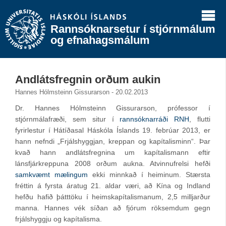
Rannsóknarsetur í stjórnmálum
og efnahagsmálum
Andlátsfregnin orðum aukin
Hannes Hólmsteinn Gissurarson - 20.02.2013
Dr. Hannes Hólmsteinn Gissurarson, prófessor í
stjórnmálafræði, sem situr í
rannsóknarráði RNH
, flutti
fyrirlestur í Hátíðasal Háskóla Íslands 19. febrúar 2013, er
hann nefndi „Frjálshyggjan, kreppan og kapítalisminn“. Þar
kvað hann andlátsfregnina um kapítalismann eftir
lánsfjárkreppuna 2008 orðum aukna. Atvinnufrelsi hefði
samkvæmt mælingum
ekki minnkað í heiminum. Stærsta
fréttin á fyrsta áratug 21. aldar væri, að Kína og Indland
hefðu hafið þátttöku í heimskapítalismanum, 2,5 milljarður
manna. Hannes vék síðan að fjórum röksemdum gegn
frjálshyggju og kapítalisma.