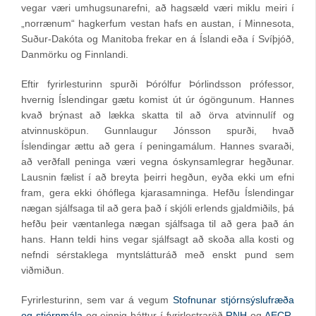
vegar væri umhugsunarefni, að hagsæld væri miklu meiri í
„norrænum“ hagkerfum vestan hafs en austan, í Minnesota,
Suður-Dakóta og Manitoba frekar en á Íslandi eða í Svíþjóð,
Danmörku og Finnlandi.
Eftir fyrirlesturinn spurði Þórólfur Þórlindsson prófessor,
hvernig Íslendingar gætu komist út úr ógöngunum. Hannes
kvað brýnast að lækka skatta til að örva atvinnulíf og
atvinnusköpun. Gunnlaugur Jónsson spurði, hvað
Íslendingar ættu að gera í peningamálum. Hannes svaraði,
að verðfall peninga væri vegna óskynsamlegrar hegðunar.
Lausnin fælist í að breyta þeirri hegðun, eyða ekki um efni
fram, gera ekki óhóflega kjarasamninga. Hefðu Íslendingar
nægan sjálfsaga til að gera það í skjóli erlends gjaldmiðils, þá
hefðu þeir væntanlega nægan sjálfsaga til að gera það án
hans. Hann teldi hins vegar sjálfsagt að skoða alla kosti og
nefndi sérstaklega myntslátturáð með enskt pund sem
viðmiðun.
Fyrirlesturinn, sem var á vegum
Stofnunar stjórnsýslufræða
og stjórnmála
og einnig þáttur í fyrirlestraröð
RNH
og
AECR
,