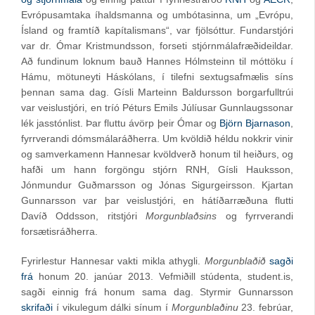
Evrópusamtaka íhaldsmanna og umbótasinna, um „Evrópu,
Ísland og framtíð kapítalismans“, var fjölsóttur. Fundarstjóri
var dr. Ómar Kristmundsson, forseti stjórnmálafræðideildar.
Að fundinum loknum bauð Hannes Hólmsteinn til móttöku í
Hámu, mötuneyti Háskólans, í tilefni sextugsafmælis síns
þennan sama dag. Gísli Marteinn Baldursson borgarfulltrúi
var veislustjóri, en tríó Péturs Emils Júlíusar Gunnlaugssonar
lék jasstónlist. Þar fluttu ávörp þeir Ómar og
Björn Bjarnason
,
fyrrverandi dómsmálaráðherra. Um kvöldið héldu nokkrir vinir
og samverkamenn Hannesar kvöldverð honum til heiðurs, og
hafði um hann forgöngu stjórn RNH, Gísli Hauksson,
Jónmundur Guðmarsson og Jónas Sigurgeirsson. Kjartan
Gunnarsson var þar veislustjóri, en hátíðarræðuna flutti
Davíð Oddsson, ritstjóri
Morgunblaðsins
og fyrrverandi
forsætisráðherra.
Fyrirlestur Hannesar vakti mikla athygli.
Morgunblaðið
sagði
frá
honum 20. janúar 2013. Vefmiðill stúdenta, student.is,
sagði einnig frá honum sama dag. Styrmir Gunnarsson
skrifaði
í vikulegum dálki sínum í
Morgunblaðinu
23. febrúar,