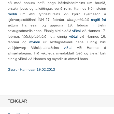
að með honum hefði þögn háskólaheimsins um hrunið,
orsakir þess og afleiðingar, verið rofin. Hannes Hólmsteinn
ræddi
um efni fyrirlestursins við Björn Bjarnason á
sjónvarpsstöðinni ÍNN 27. febrúar.
Morgunblaðið
sagði frá
ættum Hannesar og uppruna 19. febrúar í tilefni
sextugsafmælis hans. Einnig birti blaðið
viðtal
við Hannes 17.
febrúar.
Viðskiptablaðið
flutti einnig
viðtal
við Hannes 16.
febrúar og
myndir
úr sextugsafmæli hans. Einnig birti
vefsjónvarp Viðskiptablaðsins
viðtal
við Hannes á
afmælisdaginn. Hið vikulega myndablað
Séð og heyrt
birti
einnig viðtal við Hannes og myndir úr afmæli hans.
Glærur Hannesar 19.02.2013
TENGLAR