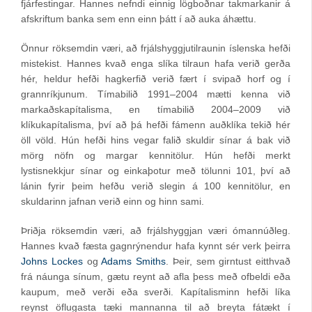
fjárfestingar. Hannes nefndi einnig lögboðnar takmarkanir á
afskriftum banka sem enn einn þátt í að auka áhættu.
Önnur röksemdin væri, að frjálshyggjutilraunin íslenska hefði
mistekist. Hannes kvað enga slíka tilraun hafa verið gerða
hér, heldur hefði hagkerfið verið fært í svipað horf og í
grannríkjunum. Tímabilið 1991–2004 mætti kenna við
markaðskapítalisma, en tímabilið 2004–2009 við
klíkukapítalisma, því að þá hefði fámenn auðklíka tekið hér
öll völd. Hún hefði hins vegar falið skuldir sínar á bak við
mörg nöfn og margar kennitölur. Hún hefði merkt
lystisnekkjur sínar og einkaþotur með tölunni 101, því að
lánin fyrir þeim hefðu verið slegin á 100 kennitölur, en
skuldarinn jafnan verið einn og hinn sami.
Þriðja röksemdin væri, að frjálshyggjan væri ómannúðleg.
Hannes kvað fæsta gagnrýnendur hafa kynnt sér verk þeirra
Johns Lockes
og
Adams Smiths
. Þeir, sem girntust eitthvað
frá náunga sínum, gætu reynt að afla þess með ofbeldi eða
kaupum, með verði eða sverði. Kapítalisminn hefði líka
reynst öflugasta tæki mannanna til að breyta fátækt í