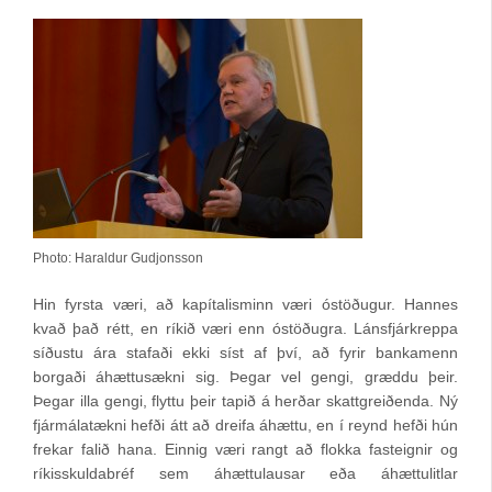
Photo: Haraldur Gudjonsson
Hin fyrsta væri, að kapítalisminn væri óstöðugur. Hannes
kvað það rétt, en ríkið væri enn óstöðugra. Lánsfjárkreppa
síðustu ára stafaði ekki síst af því, að fyrir bankamenn
borgaði áhættusækni sig. Þegar vel gengi, græddu þeir.
Þegar illa gengi, flyttu þeir tapið á herðar skattgreiðenda. Ný
fjármálatækni hefði átt að dreifa áhættu, en í reynd hefði hún
frekar falið hana. Einnig væri rangt að flokka fasteignir og
ríkisskuldabréf sem áhættulausar eða áhættulitlar