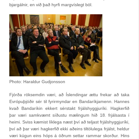
bjargálnir, en við það hyrfi margvíslegt böl.
Photo: Haraldur Gudjonsson
Fjórða röksemdin væri, að Íslendingar ættu frekar að taka
Evrópuþjóðir sér til fyrirmyndar en Bandaríkjamenn. Hannes
kvað Bandaríkin ekkert sérstakt frjálshyggjuríki. Hagkerfið
þar væri samkvæmt síðustu mælingum hið 18. frjálsasta í
heimi. Sviss kæmist líklega næst því að teljast frjálshyggjuríki,
því að þar væri hagkerfið ekki aðeins tiltölulega frjálst, heldur
væri kúgun eins hóps á öðrum settar rammar skorður. Hins