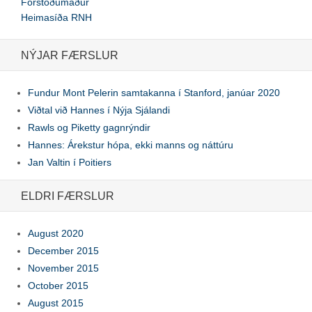
Forstöðumaður
Heimasíða RNH
NÝJAR FÆRSLUR
Fundur Mont Pelerin samtakanna í Stanford, janúar 2020
Viðtal við Hannes í Nýja Sjálandi
Rawls og Piketty gagnrýndir
Hannes: Árekstur hópa, ekki manns og náttúru
Jan Valtin í Poitiers
ELDRI FÆRSLUR
August 2020
December 2015
November 2015
October 2015
August 2015