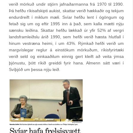
verið mörkuð undir stjórn jafnaðarmanna frá 1970 til 1990.
Þá hefðu ríkisafskipti aukist, skattar verið hækkaðir og tekjum
endurdreift í miklum mæli. Svíar hefðu lent í ógöngum og
fetað sig um og eftir 1995 inn á það, sem kalla mætti nýju
sænsku leiðina. Skattar hefðu lækkað úr yfir 52% af vergri
landsframleiðslu árið 1990, sem hefði verið hæsta hlutfall í
hinum vestræna heimi, í um 43%. Rýmkað hefði verið um
margvíslegar reglur á einstökum mörkuðum, ríkisfyrirtæki
verið seld og einkaaðilum einnig gert kleift að veita ýmsa
þjónustu, þótt ríkið greiddi fyrir hana. Almenn sátt væri í
Svíþjóð um þessa nýju leið.