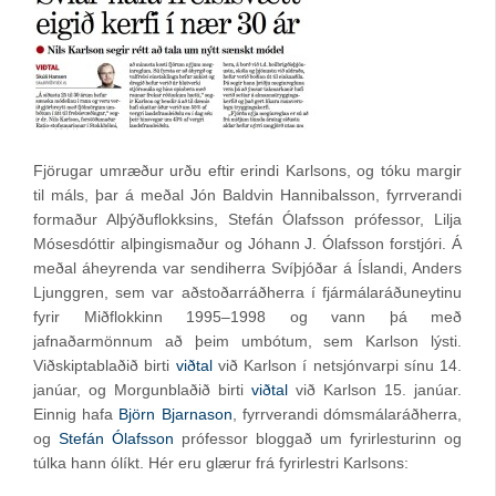
Fjörugar umræður urðu eftir erindi Karlsons, og tóku margir
til máls, þar á meðal Jón Baldvin Hannibalsson, fyrrverandi
formaður Alþýðuflokksins, Stefán Ólafsson prófessor, Lilja
Mósesdóttir alþingismaður og Jóhann J. Ólafsson forstjóri. Á
meðal áheyrenda var sendiherra Svíþjóðar á Íslandi, Anders
Ljunggren, sem var aðstoðarráðherra í fjármálaráðuneytinu
fyrir Miðflokkinn 1995–1998 og vann þá með
jafnaðarmönnum að þeim umbótum, sem Karlson lýsti.
Viðskiptablaðið birti
viðtal
við Karlson í netsjónvarpi sínu 14.
janúar, og Morgunblaðið birti
viðtal
við Karlson 15. janúar.
Einnig hafa
Björn Bjarnason
, fyrrverandi dómsmálaráðherra,
og
Stefán Ólafsson
prófessor bloggað um fyrirlesturinn og
túlka hann ólíkt. Hér eru glærur frá fyrirlestri Karlsons: