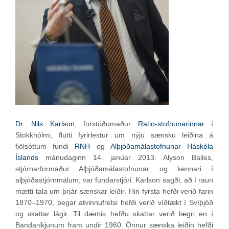
Dr. Nils Karlson
, forstöðumaður
Ratio-stofnunarinnar
í
Stokkhólmi, flutti fyrirlestur um nýju sænsku leiðina á
fjölsóttum fundi
RNH
og
Alþjóðamálastofnunar Háskóla
Íslands
mánudaginn 14. janúar 2013. Alyson Bailes,
stjórnarformaður Alþjóðamálastofnunar og kennari í
alþjóðastjórnmálum, var fundarstjóri. Karlson sagði, að í raun
mætti tala um þrjár sænskar leiðir. Hin fyrsta hefði verið farin
1870–1970, þegar atvinnufrelsi hefði verið víðtækt í Svíþjóð
og skattar lágir. Til dæmis hefðu skattar verið lægri en í
Bandaríkjunum fram undir 1960. Önnur sænska leiðin hefði