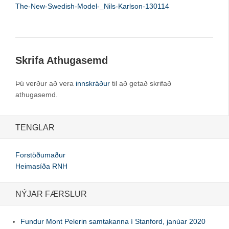
The-New-Swedish-Model-_Nils-Karlson-130114
Skrifa Athugasemd
Þú verður að vera
innskráður
til að getað skrifað
athugasemd.
TENGLAR
Forstöðumaður
Heimasíða RNH
NÝJAR FÆRSLUR
Fundur Mont Pelerin samtakanna í Stanford, janúar 2020