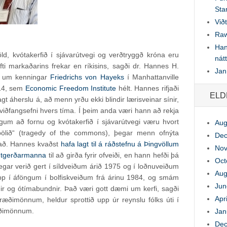
Sta
Við
Raw
Han
ld, kvótakerfið í sjávarútvegi og verðtryggð króna eru
nát
fti markaðarins frekar en ríkisins, sagði dr. Hannes H.
Jan 
nu um kenningar
Friedrichs von Hayeks
í Manhattanville
014, sem
Economic Freedom Institute
hélt. Hannes rifjaði
ELD
gt áherslu á, að menn yrðu ekki blindir lærisveinar sínir,
viðfangsefni hvers tíma. Í þeim anda væri hann að rekja
ngum að fornu og kvótakerfið í sjávarútvegi væru hvort
Aug
rbölið“ (tragedy of the commons), þegar menn ofnýta
Dec
 að. Hannes kvaðst
hafa lagt til á ráðstefnu á Þingvöllum
Nov
 útgerðarmanna
til að girða fyrir ofveiði, en hann hefði þá
Oct
þegar verið gert í síldveiðum árið 1975 og í loðnuveiðum
Aug
upp í áföngum í bolfiskveiðum frá árinu 1984, og smám
Jun
ir og ótímabundnir. Það væri gott dæmi um kerfi, sagði
Apr
æðimönnum, heldur sprottið upp úr reynslu fólks úti í
ræðimönnum.
Jan
Dec