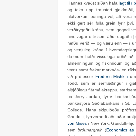
Hannes kvaðst síðan hafa
lagt til 
og taka upp traustari gjaldmiðil
hlutverkum peninga vel, að vera 
ekki gert sér fulla grein fyrir þ
verðtryggðri krónu, sem gegndi ve
hins vegar eftir sem áður dugað í þ
hefðu verið — og væru enn — í um
og venjuleg króna í hversdagsle
dæmum hefði vissulega orðið að s
almenningum og fiskimiðum og að 
væru samt frekar markaðs- en ríkis
við prófessor
Frederic Mishkin
um 
Todd, sem er sérfræðingur í gja
alþjóðlegu fjármálakreppu, starfse
þá Jerry Jordan, fyrrv. bankastjó
bankastjóra Seðlabankans í St. Lo
College. Hana skipulögðu prófes
Gandolfi, fyrrverandi aðstoðarforst
von Mises
í New York. Gandolfi-hjó
sem þróunargrein
(
Economics as 