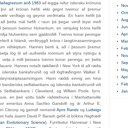
í blaðagreinum árið 1983
að leggja niður íslensku krónuna
Nov
, því að krónan hefði ekki gegnt tveimur af þremur
Oct
mælir verðlags og geymir verðmæta. En hann hefði þá
Aug
ví, að þetta mál hefði í raun þá þegar verið leyst með
Jun
l þessum tveimur hlutverkum, en venjuleg króna hefði
Apr
riðja hlutverkinu sem gjaldmiðill. Tvenns konar peningar
ferð á Íslandi, verðtryggð króna í langtímasamningum
Mar
gum viðskiptum. Hannes benti á, að í þessum þremur
Feb
etja lög til að auðvelda mönnum að stýra nýtingu á
Nov
velja á milli þessara tvenns konar peninga, en þetta
Sep
lausnir. Hannes notaði tækifærið í New York til að ræða
May
íslenska bankahrunið og við lögfræðinginn Walker F.
Apr
ldeyrisskiptasamningum. Hann ræddi einnig um hina
Feb
mi bandaríska seðlabankans og íslenska bankahrunið við
ra Seðlabankans í Cleveland, og William Poole, fyrrv.
Jan
uis, en þeir sóttu báðir ráðstefnuna í Manhattanville
sor emeritus Anna Sachko Gandolfi og dr. Arthur E.
jóri Citicorp og gamall nemandi
Ayns Rands
og
Ludwigs
nin hafa ásamt David P. Barash gefið út bókina
Hagfræði
an Evolutionary Science)
. Fyrirlestur Hannesar í New