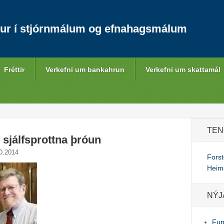
ur í stjórnmálum og efnahagsmálum
Fréttir
Verkefni um bankahrun
Verkefni um skattamál
TEN
sjálfsprottna þróun
0.2014
Fors
Heim
NÝJ
Fun