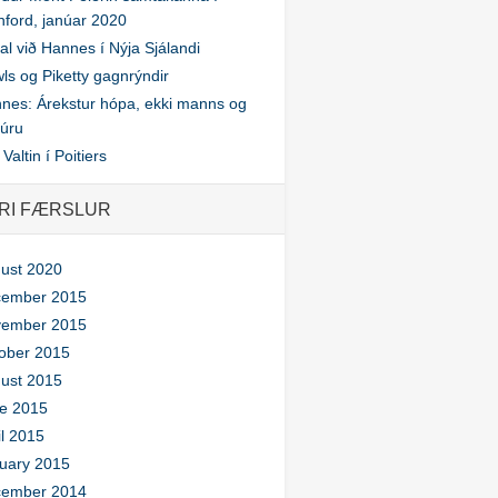
nford, janúar 2020
tal við Hannes í Nýja Sjálandi
ls og Piketty gagnrýndir
nes: Árekstur hópa, ekki manns og
túru
Valtin í Poitiers
RI FÆRSLUR
ust 2020
ember 2015
ember 2015
ober 2015
ust 2015
e 2015
il 2015
uary 2015
ember 2014