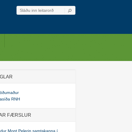
GLAR
töðumaður
asíða RNH
AR FÆRSLUR
dur Mont Pelerin samtakanna í