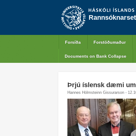
Rannsóknarset
Forsíða
Forstöðumaður
Documents on Bank Collapse
Þrjú íslensk dæmi um 
Hannes Hólmsteinn Gissurarson - 12.1