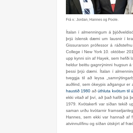
.
Frá v.: Jordan, Hannes og Poole
Ítalan í almenningum á þjóðveldisö
þrjú íslensk dæmi um lausnir í kra
Gissurarson prófessor á ráðstef
College í New York 10. október 2
upp kynni sín af Hayek, sem hefði la
heldur beittu gagnrýninni hugsun á 
þessi þrjú dæmi. Ítalan í almenni
tveggja til að leysa „samnýtinga
auðlind, sem ókeypis aðgangur er
haustið 1980
að
úthluta kvótum til
ekki vitað af því, að það hafði þá 
1979. Kvótakerfi var síðan tekið 
saman urðu kvótarnir framseljanleg
Hannes, sem ekki var hannað af fr
atvinnulífinu og síðan útskýrt af f